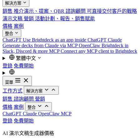
解決方案
銷售
推介演示、提案、QBR
諮詢顧問
可直接交付客戶的戰略
演示文稿
營銷
活動計劃、報告、銷售賦能
價格
案例
整合
ChatGPT
Use Brightdeck as an app inside ChatGPT
Claude
Generate decks from Claude via MCP
OpenClaw
Brightdeck in
Slack, Discord & more
MCP
Connect any MCP client to Brightdeck
繁體中文
登錄
免費開始
菜單
工作方式
解決方案
銷售
諮詢顧問
營銷
價格
案例
整合
ChatGPT
Claude
OpenClaw
MCP
登錄
免費開始
AI 演示文稿生成器價格