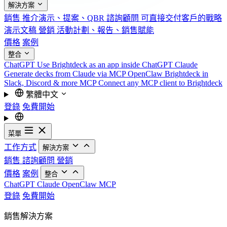
解決方案
銷售
推介演示、提案、QBR
諮詢顧問
可直接交付客戶的戰略
演示文稿
營銷
活動計劃、報告、銷售賦能
價格
案例
整合
ChatGPT
Use Brightdeck as an app inside ChatGPT
Claude
Generate decks from Claude via MCP
OpenClaw
Brightdeck in
Slack, Discord & more
MCP
Connect any MCP client to Brightdeck
繁體中文
登錄
免費開始
菜單
工作方式
解決方案
銷售
諮詢顧問
營銷
價格
案例
整合
ChatGPT
Claude
OpenClaw
MCP
登錄
免費開始
銷售解決方案