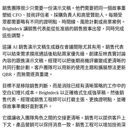
銷售團隊很少只需要一份演示文稿。他們需要把同一個故事重
塑給 CFO、技術評估者、採購負責人和高管贊助人。每類受
眾都需要略有不同的證明點、時間線、風險計劃或商業案例。
Brightdeck 讓銷售代表能從批准過的銷售敘事出發，同時完成
這些調整。
這讓 AI 銷售演示文稿生成器在會議間隙尤其有用。銷售代表
可以結束需求摸底通話後粘貼買家優先級，創建反映真實討論
內容的跟進演示文稿。經理可以把後期商機評審變成更清晰的
共同行動計劃。客戶團隊可以用新的使用主題和擴展想法更新
QBR，而無需逐頁重建。
目標不是移除銷售判斷，而是消除已經有清晰策略的工作中的
空白幻燈片成本。Brightdeck 以正確格式生成強草稿，然後銷
售代表、經理或銷售工程師可以打磨主張、更換證明點，並確
保故事準備好面對客戶。
它還讓收入團隊角色之間的交接更清晰。銷售可以提供客戶上
下文，產品營銷可以保持消息一致，銷售工程可以增加技術深