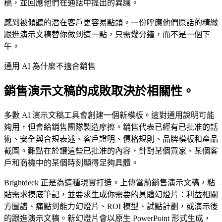
稿，並回應他們在通話中提出的異議。
感到被傾聽的潛在客戶更容易點頭。一份呼應他們原話的精緻
跟進演示文稿替你做到這一點，只需幾分鐘，而不是一個下
午。
通用 AI 為什麼不適合銷售
銷售演示文稿的成敗取決於相關性。
多數 AI 演示文稿工具會創建一個新模板。這對通用說明可能
夠用，但會給銷售團隊製造摩擦。銷售代表已經有已批准的話
術、安全與合規表述、客戶證明、價格規則、品牌模板和產品
截圖。難點在於讓這些已批准的內容，針對某個買家、某個客
戶和商機中的某個時刻顯得足夠具體。
Brightdeck 正是為這種現實打造。上傳當前銷售演示文稿，粘
貼需求摸底筆記，並要求生成你需要的具體幻燈片：利益相關
方圖譜、痛點到能力幻燈片、ROI 模型、試點計劃，或演示後
的跟進演示文稿。新幻燈片會以原生 PowerPoint 形式生成，