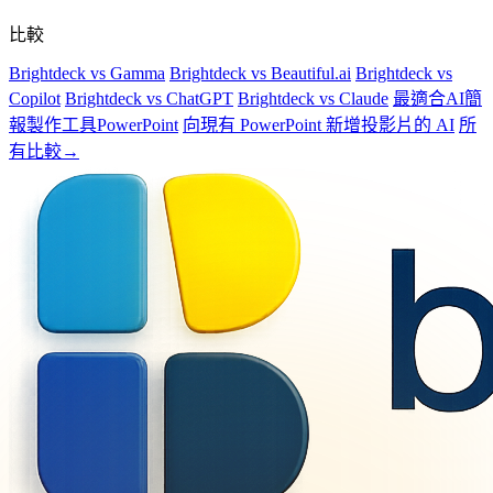
比較
Brightdeck vs Gamma
Brightdeck vs Beautiful.ai
Brightdeck vs
Copilot
Brightdeck vs ChatGPT
Brightdeck vs Claude
最適合AI簡
報製作工具PowerPoint
向現有 PowerPoint 新增投影片的 AI
所
有比較→