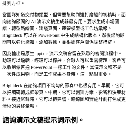
排列方框。
當團隊知道交付物類型，但需要幫助到達打磨過的初稿時，面
向諮詢顧問的 AI 演示文稿生成器最有用。要求生成市場圖
譜、轉型路線圖、建議頁面、運營模型或工作坊彙報。
Brightdeck 可以在 PowerPoint 中生成結構化版本，然後諮詢顧
問可以強化邏輯、添加數據，並根據客戶關係調整措辭。
因為輸出是原生 .pptx，演示文稿會留在熟悉的審閱流程中。
助理可以編輯，經理可以標註，合夥人可以重寫標題，客戶可
以收到像普通 PowerPoint 一樣工作的文件。當演示文稿不是
一次性成果物，而是工作成果本身時，這一點很重要。
Brightdeck 在諮詢項目不均勻的節奏中也很有用。早期，它可
以把調研轉成框架頁。中期，它可以創建方案、影響和決策材
料。接近尾聲時，它可以把建議、路線圖和實施計劃打包成更
清晰的最終彙報。
諮詢演示文稿提示詞示例。