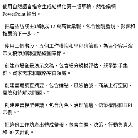
使用自然語言指令生成結構化第一版草稿，然後編輯
PowerPoint 輸出。
"把這些訪談主題轉成 12 頁高管彙報，包含關鍵發現、影響和
推薦的下一步。"
"使用三個階段、五個工作模塊和里程碑節點，為這份客戶演
示文稿添加轉型路線圖章節。"
"創建市場全景演示文稿，包含細分規模評估、競爭對手集
群、買家需求和戰略空白領域。"
"創建盡職調查摘要，包含論點、風險信號、商業上行空間、
風險和待解決問題。"
"創建運營模型建議，包含角色、治理論壇、決策權限和 KPI
示例。"
"把這份工作坊產出轉成彙報，包含主題、決策、行動負責人
和 30 天計劃。"