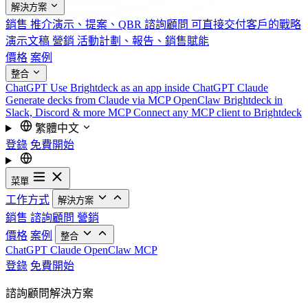
解決方案
銷售
推介演示、提案、QBR
諮詢顧問
可直接交付客戶的戰略
演示文稿
營銷
活動計劃、報告、銷售賦能
價格
案例
整合
ChatGPT
Use Brightdeck as an app inside ChatGPT
Claude
Generate decks from Claude via MCP
OpenClaw
Brightdeck in
Slack, Discord & more
MCP
Connect any MCP client to Brightdeck
繁體中文
登錄
免費開始
菜單
工作方式
解決方案
銷售
諮詢顧問
營銷
價格
案例
整合
ChatGPT
Claude
OpenClaw
MCP
登錄
免費開始
諮詢顧問解決方案