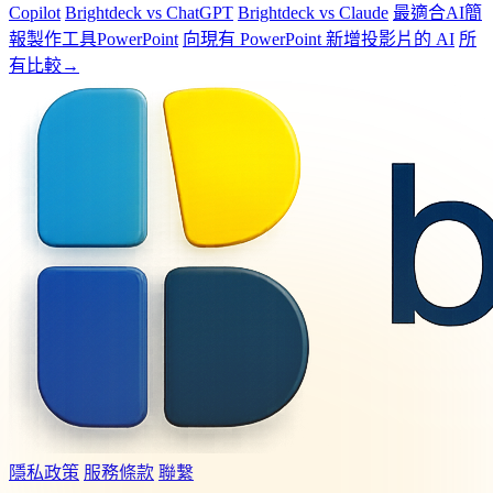
Copilot
Brightdeck vs ChatGPT
Brightdeck vs Claude
最適合AI簡
報製作工具PowerPoint
向現有 PowerPoint 新增投影片的 AI
所
有比較→
隱私政策
服務條款
聯繫