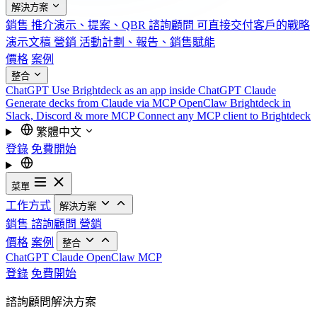
解決方案
銷售
推介演示、提案、QBR
諮詢顧問
可直接交付客戶的戰略
演示文稿
營銷
活動計劃、報告、銷售賦能
價格
案例
整合
ChatGPT
Use Brightdeck as an app inside ChatGPT
Claude
Generate decks from Claude via MCP
OpenClaw
Brightdeck in
Slack, Discord & more
MCP
Connect any MCP client to Brightdeck
繁體中文
登錄
免費開始
菜單
工作方式
解決方案
銷售
諮詢顧問
營銷
價格
案例
整合
ChatGPT
Claude
OpenClaw
MCP
登錄
免費開始
諮詢顧問解決方案