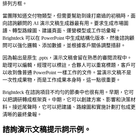
排列方框。
當團隊知道交付物類型，但需要幫助到達打磨過的初稿時，面
向諮詢顧問的 AI 演示文稿生成器最有用。要求生成市場圖
譜、轉型路線圖、建議頁面、運營模型或工作坊彙報。
Brightdeck 可以在 PowerPoint 中生成結構化版本，然後諮詢顧
問可以強化邏輯、添加數據，並根據客戶關係調整措辭。
因為輸出是原生 .pptx，演示文稿會留在熟悉的審閱流程中。
助理可以編輯，經理可以標註，合夥人可以重寫標題，客戶可
以收到像普通 PowerPoint 一樣工作的文件。當演示文稿不是
一次性成果物，而是工作成果本身時，這一點很重要。
Brightdeck 在諮詢項目不均勻的節奏中也很有用。早期，它可
以把調研轉成框架頁。中期，它可以創建方案、影響和決策材
料。接近尾聲時，它可以把建議、路線圖和實施計劃打包成更
清晰的最終彙報。
諮詢演示文稿提示詞示例。