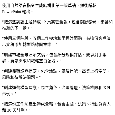
使用自然語言指令生成結構化第一版草稿，然後編輯
PowerPoint 輸出。
"把這些訪談主題轉成 12 頁高管彙報，包含關鍵發現、影響和
推薦的下一步。"
"使用三個階段、五個工作模塊和里程碑節點，為這份客戶演
示文稿添加轉型路線圖章節。"
"創建市場全景演示文稿，包含細分規模評估、競爭對手集
群、買家需求和戰略空白領域。"
"創建盡職調查摘要，包含論點、風險信號、商業上行空間、
風險和待解決問題。"
"創建運營模型建議，包含角色、治理論壇、決策權限和 KPI
示例。"
"把這份工作坊產出轉成彙報，包含主題、決策、行動負責人
和 30 天計劃。"