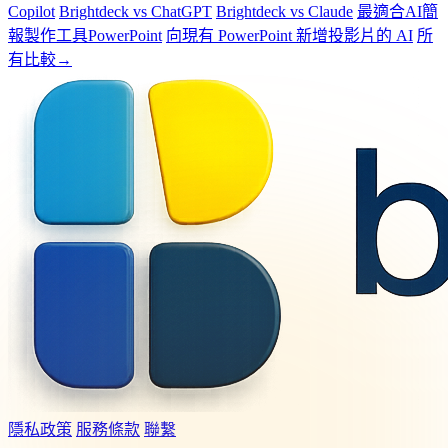
Copilot
Brightdeck vs ChatGPT
Brightdeck vs Claude
最適合AI簡
報製作工具PowerPoint
向現有 PowerPoint 新增投影片的 AI
所
有比較→
隱私政策
服務條款
聯繫