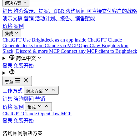
解决方案
销售
推介演示、提案、QBR
咨询顾问
可直接交付客户的战略
演示文稿
营销
活动计划、报告、销售赋能
价格
案例
集成
ChatGPT
Use Brightdeck as an app inside ChatGPT
Claude
Generate decks from Claude via MCP
OpenClaw
Brightdeck in
Slack, Discord & more
MCP
Connect any MCP client to Brightdeck
简体中文
登录
免费开始
菜单
工作方式
解决方案
销售
咨询顾问
营销
价格
案例
集成
ChatGPT
Claude
OpenClaw
MCP
登录
免费开始
咨询顾问解决方案