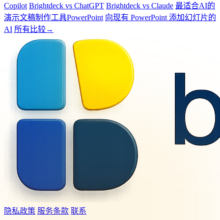
Copilot
Brightdeck vs ChatGPT
Brightdeck vs Claude
最适合AI的
演示文稿制作工具PowerPoint
向现有 PowerPoint 添加幻灯片的
AI
所有比较→
隐私政策
服务条款
联系