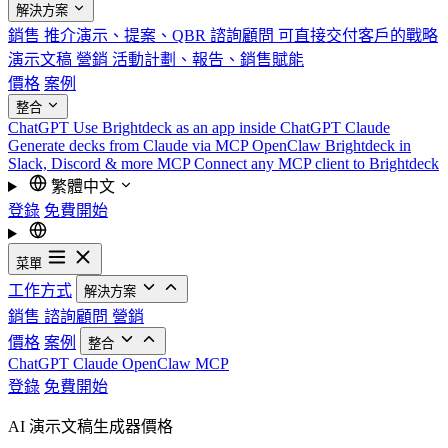
解決方案
銷售
推介演示、提案、QBR
諮詢顧問
可直接交付客戶的戰略
演示文稿
營銷
活動計劃、報告、銷售賦能
價格
案例
整合
ChatGPT
Use Brightdeck as an app inside ChatGPT
Claude
Generate decks from Claude via MCP
OpenClaw
Brightdeck in
Slack, Discord & more
MCP
Connect any MCP client to Brightdeck
繁體中文
登錄
免費開始
菜單
工作方式
解決方案
銷售
諮詢顧問
營銷
價格
案例
整合
ChatGPT
Claude
OpenClaw
MCP
登錄
免費開始
AI 演示文稿生成器價格