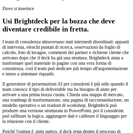
Dove si inserisce
Usi Brightdeck per la bozza che deve
diventare credibile in fretta.
I team di consulenza attraversano stati intermedi disordinati: appunti
di intervista, elenchi puntati di ricerca, osservazioni da foglio di
calcolo, foto di lavagne, commenti dei partner e richieste cliente che
arrivano dopo che il deck ha già una struttura. Brightdeck aiuta a
trasformare quel materiale in pagine con una vera forma di
consulenza, così il team può dedicare più tempo all'argomentazione
e meno a sistemare riquadri.
Il generatore di presentazioni AI per consulenti è più utile quando il
team conosce il tipo di deliverable ma ha bisogno di aiuto per
arrivare a una prima bozza curata. Chieda una mappa di mercato,
una roadmap di trasformazione, una pagina di raccomandazione, un
modello operativo o un readout di workshop. Brightdeck può
produrre una versione strutturata in PowerPoint, poi il consulente
può raffinare la logica, aggiungere dati e calibrare il linguaggio per
la relazione con il cliente.
Poiché l'output è .pptx nativo, il deck resta dentro il processo di