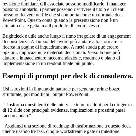
revisione familiare. Gli associate possono modificarlo, i manager
possono annotarlo, i partner possono riscrivere il titolo e i clienti
possono ricevere un file che si comporta come un normale deck
PowerPoint. Questo conta quando la presentazione non è un
artefatto usa e getta, ma il prodotto di lavoro stesso.
Brightdeck è utile anche lungo il ritmo irregolare di un engagement
di consulenza. All'inizio del lavoro può aiutare a trasformare la
ricerca in pagine di inquadramento. A metà strada può creare
opzioni, implicazioni e materiali decisionali. Verso la fine può
aiutare a impacchettare raccomandazione, roadmap e piano di
implementazione in un readout finale più pulito.
Esempi di prompt per deck di consulenza.
Usi istruzioni in linguaggio naturale per generare prime bozze
strutturate, poi modifichi l'output PowerPoint.
"Trasforma questi temi delle interviste in un readout per la dirigenza
di 12 slide con principali evidenze, implicazioni e prossimi passi
raccomandati."
"Aggiungi una sezione di roadmap di trasformazione a questo deck
cliente usando tre fasi, cinque workstream e gate di milestone."