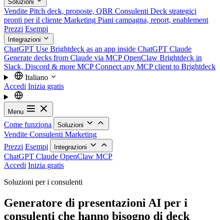
Soluzioni
Vendite
Pitch deck, proposte, QBR
Consulenti
Deck strategici
pronti per il cliente
Marketing
Piani campagna, report, enablement
Prezzi
Esempi
Integrazioni
ChatGPT
Use Brightdeck as an app inside ChatGPT
Claude
Generate decks from Claude via MCP
OpenClaw
Brightdeck in
Slack, Discord & more
MCP
Connect any MCP client to Brightdeck
Italiano
Accedi
Inizia gratis
Menu
Come funziona
Soluzioni
Vendite
Consulenti
Marketing
Prezzi
Esempi
Integrazioni
ChatGPT
Claude
OpenClaw
MCP
Accedi
Inizia gratis
Soluzioni per i consulenti
Generatore di presentazioni AI per i
consulenti che hanno bisogno di deck