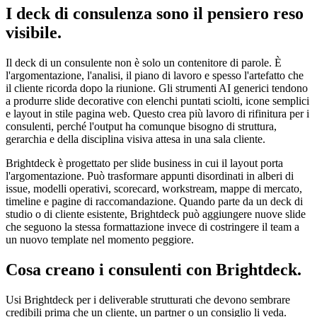
I deck di consulenza sono il pensiero reso
visibile.
Il deck di un consulente non è solo un contenitore di parole. È
l'argomentazione, l'analisi, il piano di lavoro e spesso l'artefatto che
il cliente ricorda dopo la riunione. Gli strumenti AI generici tendono
a produrre slide decorative con elenchi puntati sciolti, icone semplici
e layout in stile pagina web. Questo crea più lavoro di rifinitura per i
consulenti, perché l'output ha comunque bisogno di struttura,
gerarchia e della disciplina visiva attesa in una sala cliente.
Brightdeck è progettato per slide business in cui il layout porta
l'argomentazione. Può trasformare appunti disordinati in alberi di
issue, modelli operativi, scorecard, workstream, mappe di mercato,
timeline e pagine di raccomandazione. Quando parte da un deck di
studio o di cliente esistente, Brightdeck può aggiungere nuove slide
che seguono la stessa formattazione invece di costringere il team a
un nuovo template nel momento peggiore.
Cosa creano i consulenti con Brightdeck.
Usi Brightdeck per i deliverable strutturati che devono sembrare
credibili prima che un cliente, un partner o un consiglio li veda.