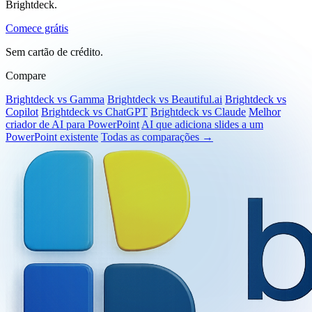
Crie decks de PowerPoint nativos e em nível executivo com o
Brightdeck.
Comece grátis
Sem cartão de crédito.
Compare
Brightdeck vs Gamma
Brightdeck vs Beautiful.ai
Brightdeck vs
Copilot
Brightdeck vs ChatGPT
Brightdeck vs Claude
Melhor
criador de AI para PowerPoint
AI que adiciona slides a um
PowerPoint existente
Todas as comparações →