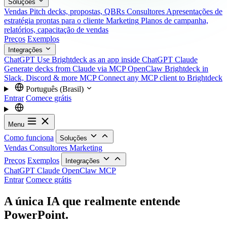
Soluções
Vendas
Pitch decks, propostas, QBRs
Consultores
Apresentações de
estratégia prontas para o cliente
Marketing
Planos de campanha,
relatórios, capacitação de vendas
Preços
Exemplos
Integrações
ChatGPT
Use Brightdeck as an app inside ChatGPT
Claude
Generate decks from Claude via MCP
OpenClaw
Brightdeck in
Slack, Discord & more
MCP
Connect any MCP client to Brightdeck
Português (Brasil)
Entrar
Comece grátis
Menu
Como funciona
Soluções
Vendas
Consultores
Marketing
Preços
Exemplos
Integrações
ChatGPT
Claude
OpenClaw
MCP
Entrar
Comece grátis
A única IA que realmente entende
PowerPoint.