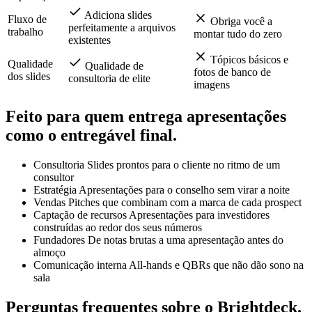
Preserva os layouts
Sobrescreve os
na
existentes de todos
layouts com templates
importação
Adiciona slides
Fluxo de
Obriga você a
perfeitamente a arquivos
trabalho
montar tudo do zero
existentes
Tópicos básicos e
Qualidade
Qualidade de
fotos de banco de
dos slides
consultoria de elite
imagens
Feito para quem entrega apresentações
como
o entregável final.
Consultoria
Slides prontos para o cliente no ritmo de um
consultor
Estratégia
Apresentações para o conselho sem virar a noite
Vendas
Pitches que combinam com a marca de cada prospect
Captação de recursos
Apresentações para investidores
construídas ao redor dos seus números
Fundadores
De notas brutas a uma apresentação antes do
almoço
Comunicação interna
All-hands e QBRs que não dão sono na
sala