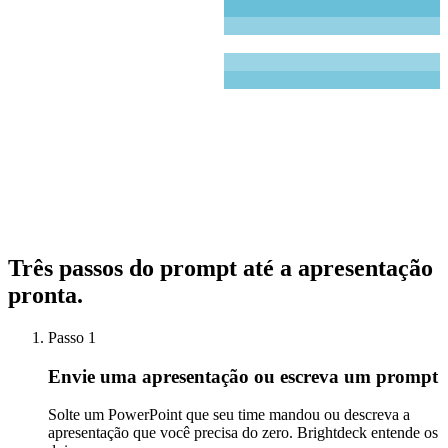
58
31
76
41
63
Brightdeck
2
42
%
Brightdeck
4
Três passos do prompt até
a apresentação
pronta.
Passo 1
Envie uma apresentação ou escreva um prompt
Solte um PowerPoint que seu time mandou ou descreva a
apresentação que você precisa do zero. Brightdeck entende os