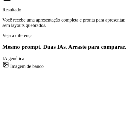
Resultado
Você recebe uma apresentação completa e pronta para apresentar,
sem layouts quebrados.
Veja a diferença
Mesmo prompt. Duas IAs.
Arraste para comparar.
IA genérica
Imagem de banco
Apresentação para o conselho
4 slides · 38s
Brightdeck
~90%
~95%
~80%
Brightdeck
1