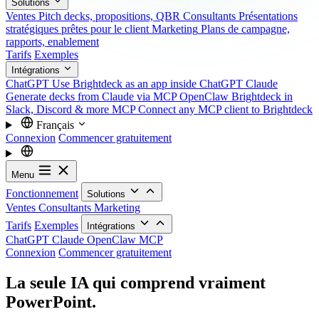
Solutions
Ventes
Pitch decks, propositions, QBR
Consultants
Présentations
stratégiques prêtes pour le client
Marketing
Plans de campagne,
rapports, enablement
Tarifs
Exemples
Intégrations
ChatGPT
Use Brightdeck as an app inside ChatGPT
Claude
Generate decks from Claude via MCP
OpenClaw
Brightdeck in
Slack, Discord & more
MCP
Connect any MCP client to Brightdeck
Français
Connexion
Commencer gratuitement
Menu
Fonctionnement
Solutions
Ventes
Consultants
Marketing
Tarifs
Exemples
Intégrations
ChatGPT
Claude
OpenClaw
MCP
Connexion
Commencer gratuitement
La seule IA qui comprend vraiment
PowerPoint.