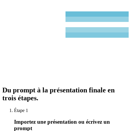
Brightdeck
1
58
31
76
41
63
Brightdeck
2
42
%
Brightdeck
4
Du prompt à la présentation finale
en
trois étapes.
Étape 1
Importez une présentation ou écrivez un
prompt