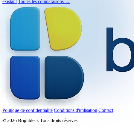
contre Claude
Meilleur créateur de présentations AI pour
PowerPoint
L’AI qui ajoute des diapositives à un PowerPoint
existant
Toutes les comparaisons →
Politique de confidentialité
Conditions d'utilisation
Contact
©
2026
Brightdeck Tous droits réservés.