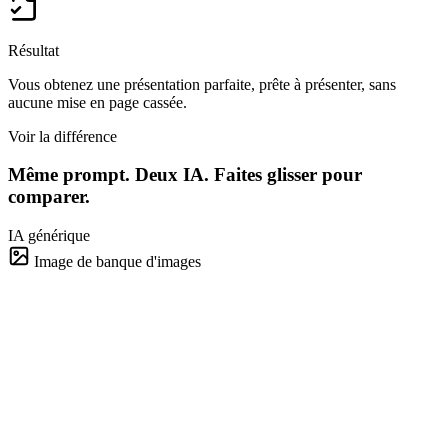
Résultat
Vous obtenez une présentation parfaite, prête à présenter, sans
aucune mise en page cassée.
Voir la différence
Même prompt. Deux IA.
Faites glisser pour
comparer.
IA générique
Image de banque d'images
Présentation pour le conseil
4 diapositives · 38 s
Brightdeck
~90%
~95%
~80%