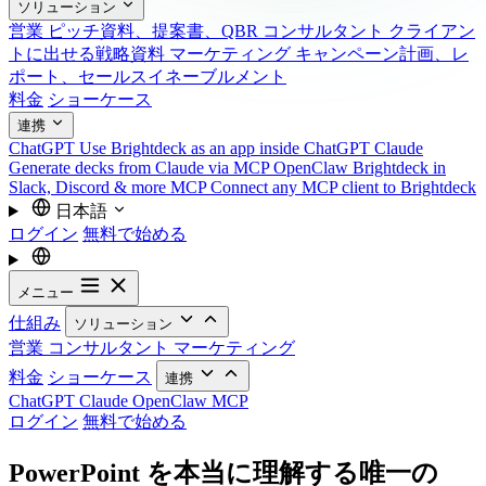
ソリューション
営業
ピッチ資料、提案書、QBR
コンサルタント
クライアン
トに出せる戦略資料
マーケティング
キャンペーン計画、レ
ポート、セールスイネーブルメント
料金
ショーケース
連携
ChatGPT
Use Brightdeck as an app inside ChatGPT
Claude
Generate decks from Claude via MCP
OpenClaw
Brightdeck in
Slack, Discord & more
MCP
Connect any MCP client to Brightdeck
日本語
ログイン
無料で始める
メニュー
仕組み
ソリューション
営業
コンサルタント
マーケティング
料金
ショーケース
連携
ChatGPT
Claude
OpenClaw
MCP
ログイン
無料で始める
PowerPoint を本当に理解する唯一の