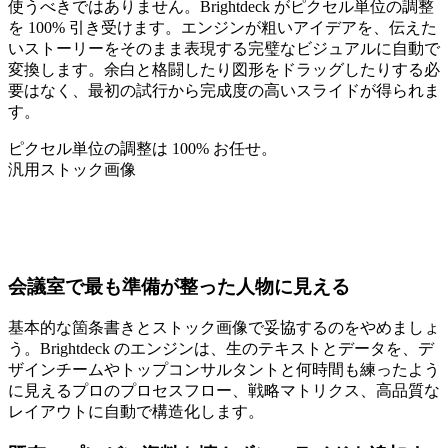
使うべきではありません。Brightdeck がピクセル単位の調整
を 100% 引き受けます。エンジンが粗いアイデアを、伝えた
いストーリーをそのまま表現する完璧なビジュアルに自動で
変換します。余白と格闘したり図形をドラッグしたりする必
要はなく、最初の試行から完成度の高いスライドが得られま
す。
ピクセル単位の調整は 100% お任せ。
汎用ストック画像
~90%
2.4x
+$1M
会議室で最も準備が整った人物に見える
基本的な箇条書きとストック画像で妥協するのをやめましょ
う。Brightdeck のエンジンは、生のテキストとデータを、デ
ザインチームやトップコンサルタントと何時間も練ったよう
に見えるプロのプロセスフロー、戦略マトリクス、高品質な
レイアウトに自動で構造化します。