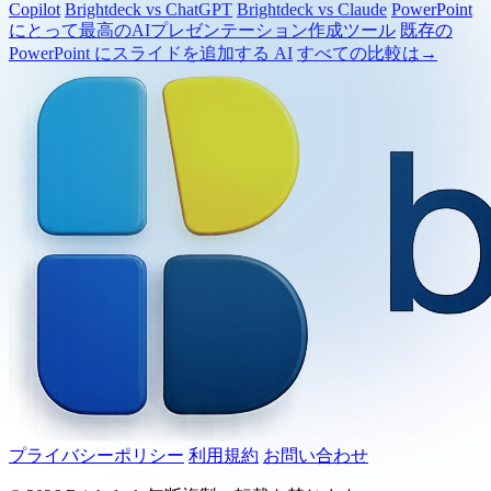
Brightdeck vs Gamma
Brightdeck vs Beautiful.ai
Brightdeck vs
Copilot
Brightdeck vs ChatGPT
Brightdeck vs Claude
PowerPoint
にとって最高のAIプレゼンテーション作成ツール
既存の
PowerPoint にスライドを追加する AI
すべての比較は→