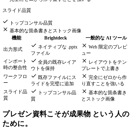
既存ファイルにスライドを完璧に追加
完全にゼロから作り直すことを強いる
スライド品質
トップコンサル品質
基本的な箇条書きとストック画像
機能
Brightdeck
一般的な AI ツール
ネイティブな .pptx
Web 限定のプレビ
出力形式
ファイル
ュー
インポート
全員の既存レイア
レイアウトをテン
時の整合性
ウトを保持
プレートで上書き
ワークフロ
既存ファイルにス
完全にゼロから作
ー
ライドを完璧に追加
り直すことを強いる
スライド品
トップコンサル品
基本的な箇条書き
質
質
とストック画像
プレゼン資料こそが成果物
という人の