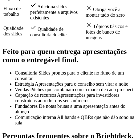
na
existentes de todos
layouts com templates
importação
Adiciona slides
Fluxo de
Obriga você a
perfeitamente a arquivos
trabalho
montar tudo do zero
existentes
Tópicos básicos e
Qualidade
Qualidade de
fotos de banco de
dos slides
consultoria de elite
imagens
Feito para quem entrega apresentações
como
o entregável final.
Consultoria
Slides prontos para o cliente no ritmo de um
consultor
Estratégia
Apresentações para o conselho sem virar a noite
Vendas
Pitches que combinam com a marca de cada prospect
Captação de recursos
Apresentações para investidores
construídas ao redor dos seus números
Fundadores
De notas brutas a uma apresentação antes do
almoço
Comunicação interna
All-hands e QBRs que não dão sono na
sala