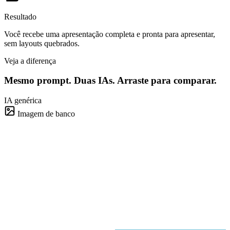
Resultado
Você recebe uma apresentação completa e pronta para apresentar,
sem layouts quebrados.
Veja a diferença
Mesmo prompt. Duas IAs.
Arraste para comparar.
IA genérica
Imagem de banco
Apresentação para o conselho
4 slides · 38s
Brightdeck
~90%
~95%
~80%
Brightdeck
1