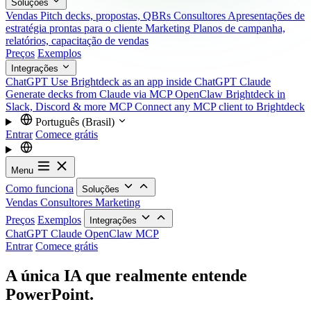
Soluções
Vendas
Pitch decks, propostas, QBRs
Consultores
Apresentações de
estratégia prontas para o cliente
Marketing
Planos de campanha,
relatórios, capacitação de vendas
Preços
Exemplos
Integrações
ChatGPT
Use Brightdeck as an app inside ChatGPT
Claude
Generate decks from Claude via MCP
OpenClaw
Brightdeck in
Slack, Discord & more
MCP
Connect any MCP client to Brightdeck
Português (Brasil)
Entrar
Comece grátis
Menu
Como funciona
Soluções
Vendas
Consultores
Marketing
Preços
Exemplos
Integrações
ChatGPT
Claude
OpenClaw
MCP
Entrar
Comece grátis
A única IA que realmente entende
PowerPoint.