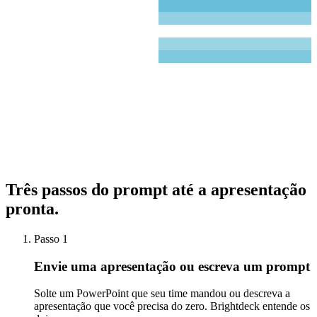
58
31
76
41
63
Brightdeck
2
42
%
Brightdeck
4
Três passos do prompt até
a apresentação
pronta.
Passo 1
Envie uma apresentação ou escreva um prompt
Solte um PowerPoint que seu time mandou ou descreva a
apresentação que você precisa do zero. Brightdeck entende os