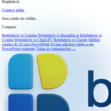
Crie decks de PowerPoint nativos e em nível executivo com o
Brightdeck.
Comece grátis
Sem cartão de crédito.
Compare
Brightdeck vs Gamma
Brightdeck vs Beautiful.ai
Brightdeck vs
Copilot
Brightdeck vs ChatGPT
Brightdeck vs Claude
Melhor
criador de AI para PowerPoint
AI que adiciona slides a um
PowerPoint existente
Todas as comparações →